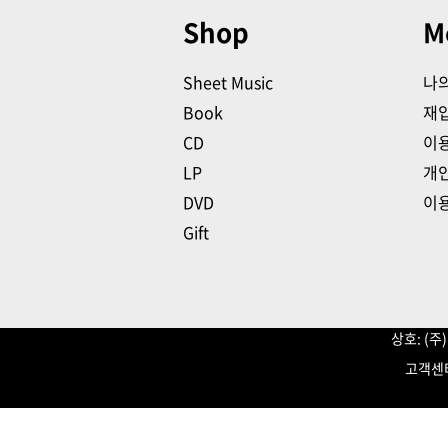
Shop
M
Sheet Music
나
Book
재
CD
이
LP
개
DVD
이
Gift
상호: (
고객센터