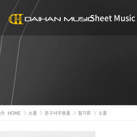
Sheet Music
HOME
소품
문구사무용품
필기류
소품