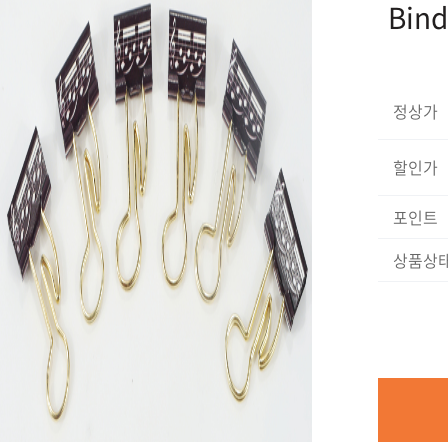
Bind
정상가
할인가
포인트
상품상