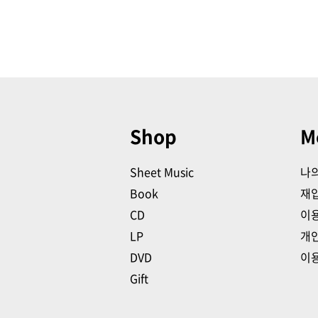
Shop
M
Sheet Music
나
Book
재
CD
이
LP
개
DVD
이
Gift