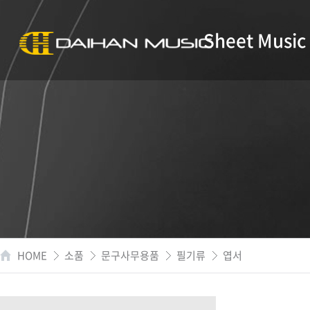
Sheet Music
HOME
소품
문구사무용품
필기류
엽서