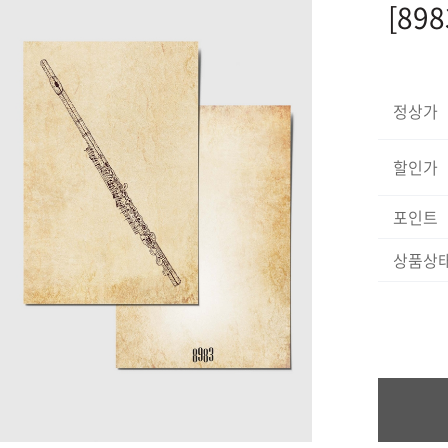
[89
정상가
할인가
포인트
상품상