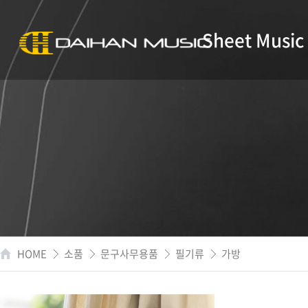
Sheet Music
HOME
소품
문구사무용품
필기류
가방