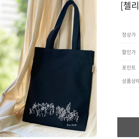
[첼리
정상가
할인가
포인트
상품상