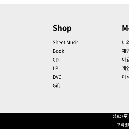
Shop
M
Sheet Music
나
Book
재
CD
이
LP
개
DVD
이
Gift
상호: (
고객센터