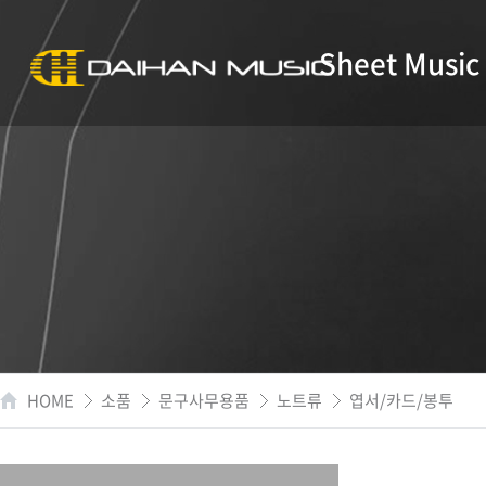
Sheet Music
HOME
소품
문구사무용품
노트류
엽서/카드/봉투