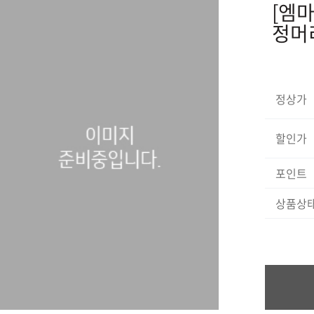
[엠마
정머
정상가
할인가
포인트
상품상