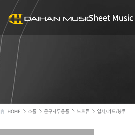
Sheet Music
HOME
소품
문구사무용품
노트류
엽서/카드/봉투