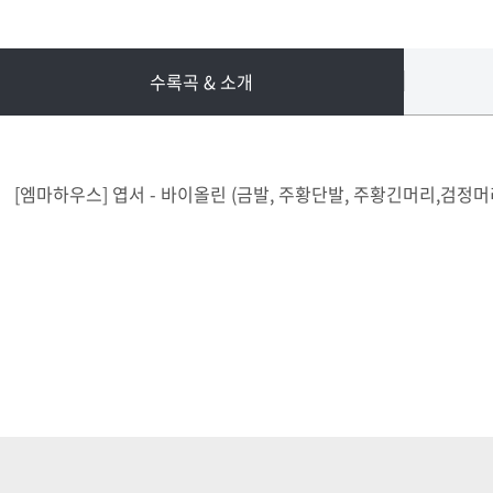
수록곡 & 소개
[엠마하우스] 엽서 - 바이올린 (금발, 주황단발, 주황긴머리,검정머