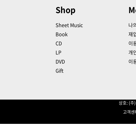
Shop
M
Sheet Music
나
Book
재
CD
이
LP
개
DVD
이
Gift
상호: (
고객센터