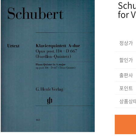
Schu
for 
정상가
할인가
출판사
포인트
상품상