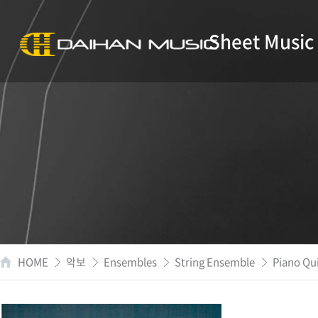
Sheet Music
HOME
악보
Ensembles
String Ensemble
Piano Qu