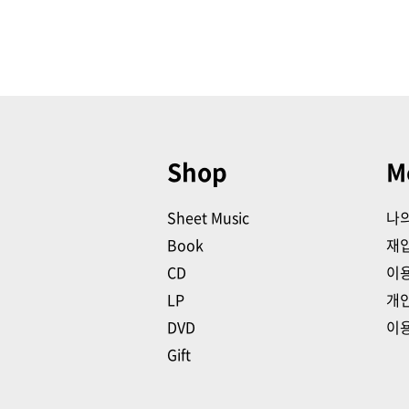
Shop
M
Sheet Music
나
Book
재
CD
이
LP
개
DVD
이
Gift