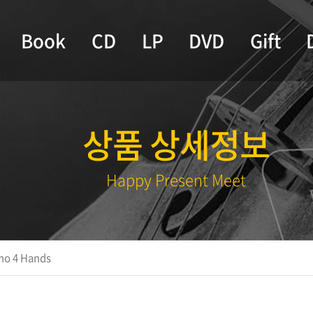
Book
CD
LP
DVD
Gift
상품 상세정보
Happy Present Meet
no 4 Hands