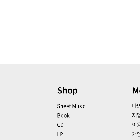
Shop
M
Sheet Music
나
Book
재
CD
이
LP
개