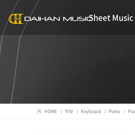
Sheet Music
HOME
악보
Keyboard
Piano
Pia