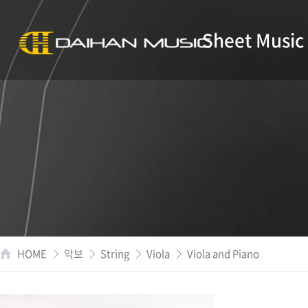
Sheet Music
HOME
악보
String
Viola
Viola and Piano