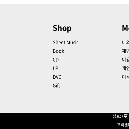
Shop
M
Sheet Music
나
Book
재
CD
이
LP
개
DVD
이
Gift
상호: (
고객센터