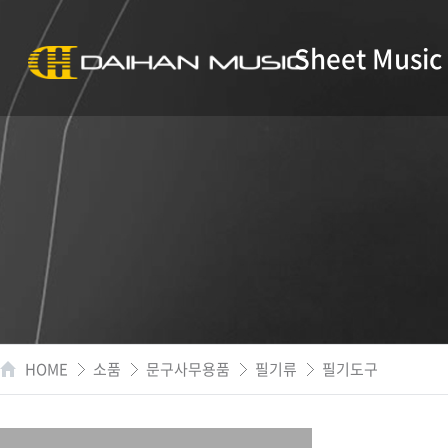
Sheet Music
HOME
소품
문구사무용품
필기류
필기도구