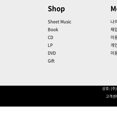
Shop
M
Sheet Music
나
Book
재
CD
이
LP
개
DVD
이
Gift
상호: (
고객센터