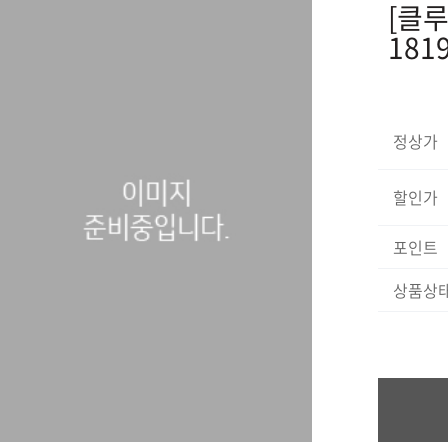
[클루
1819
정상가
할인가
포인트
상품상