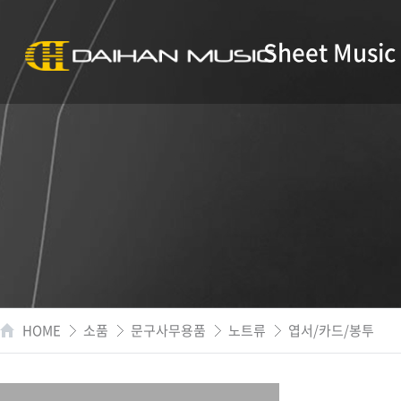
Sheet Music
HOME
소품
문구사무용품
노트류
엽서/카드/봉투