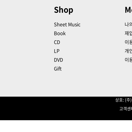
Shop
M
Sheet Music
나
Book
재
CD
이
LP
개
DVD
이
Gift
상호: (
고객센터