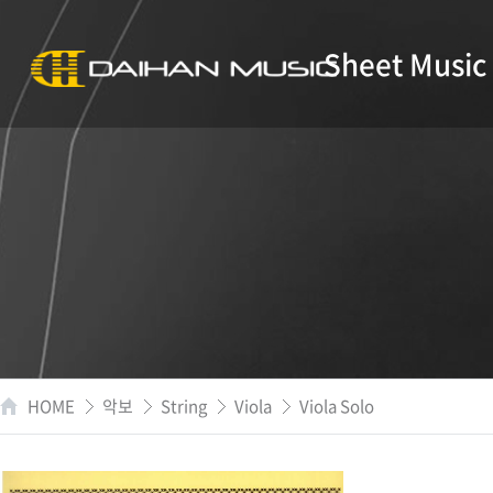
Sheet Music
HOME
악보
String
Viola
Viola Solo