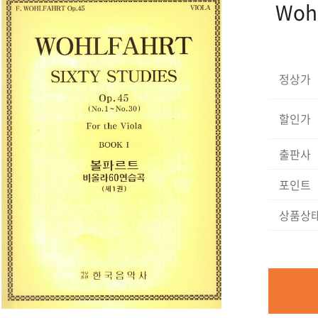
Wohl
정상가
할인가
출판사
포인트
상품상