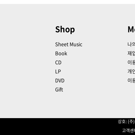
Shop
M
Sheet Music
나
Book
재
CD
이
LP
개
DVD
이
Gift
상호: (
고객센터