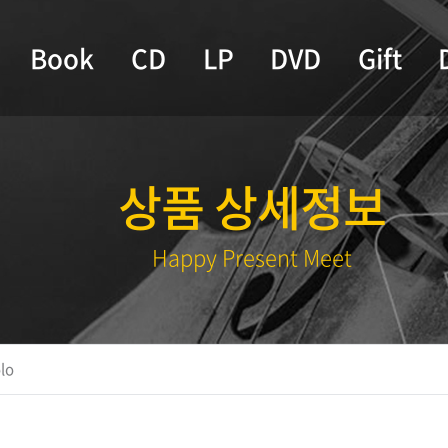
Book
CD
LP
DVD
Gift
상품 상세정보
Happy Present Meet
olo