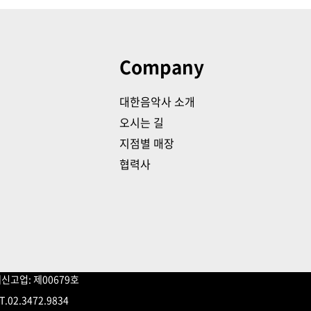
Company
대한음악사 소개
오시는 길
지점별 매장
협력사
신고업: 제00679호
2.3472.9834