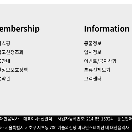
embership
Information
의쇼핑
콩쿨정보
입고신청조회
입시정보
용안내
이벤트/공지사항
인정보보호정책
분류전체보기
용약관
고객센터
주)대한음악사 대표이사: 신원석 사업자등록번호: 214-85-15924 통신판매
: 서울특별시 서초구 서초동 700 예술의전당 비타민스테이션 내 대한음악사 T.0