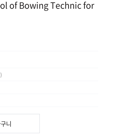
ool of Bowing Technic for
)
바구니