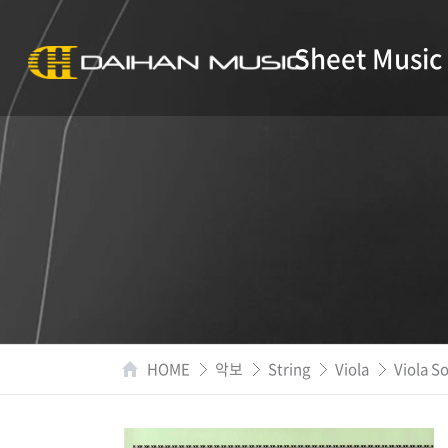
Sheet Music
HOME
악보
String
Viola
Viola S