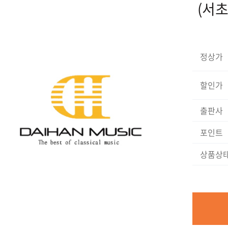
(서초
정상가
할인가
출판사
포인트
상품상