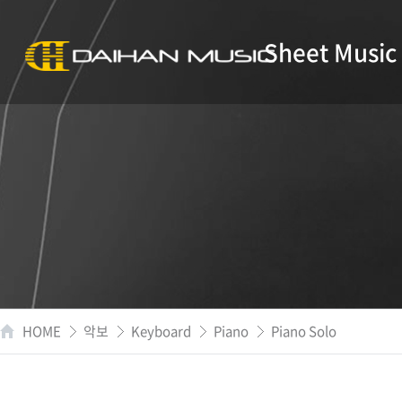
Sheet Music
HOME
악보
Keyboard
Piano
Piano Solo