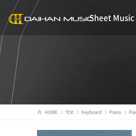
Sheet Music
HOME
악보
Keyboard
Piano
Pia