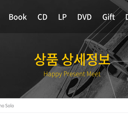
Book
CD
LP
DVD
Gift
상품 상세정보
Happy Present Meet
no Solo