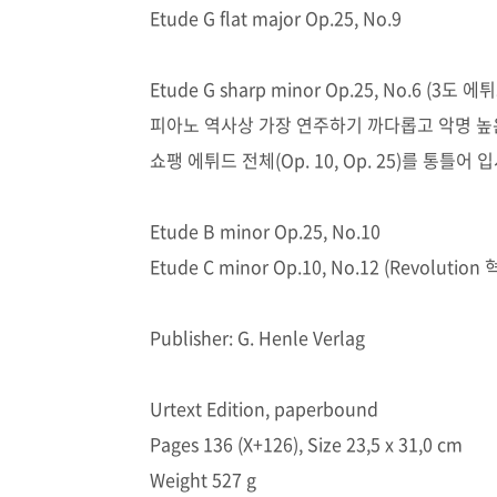
Etude G flat major Op.25, No.9
Etude G sharp minor Op.25, No.6 (3도 에튀
피아노 역사상 가장 연주하기 까다롭고 악명 높
쇼팽 에튀드 전체(Op. 10, Op. 25)를 통
Etude B minor Op.25, No.10
Etude C minor Op.10, No.12 (Revolution 
Publisher: G. Henle Verlag
Urtext Edition, paperbound
Pages 136 (X+126), Size 23,5 x 31,0 cm
Weight 527 g