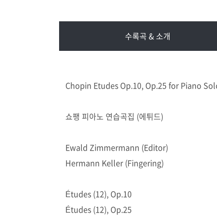
수록곡 & 소개
Chopin Etudes Op.10, Op.25 for Piano Sol
쇼팽 피아노 연습곡집 (에튀드)
Ewald Zimmermann (Editor)
Hermann Keller (Fingering)
Études (12), Op.10
Études (12), Op.25