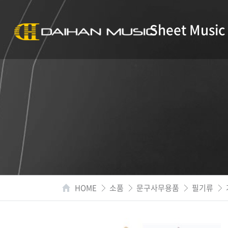
Sheet Music
HOME
소품
문구사무용품
필기류