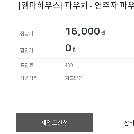
[엠마하우스] 파우치 - 연주자 파
16,000
원
정상가
0
원
할인가
포인트
400
상품상태
재고없음
재입고신청
장