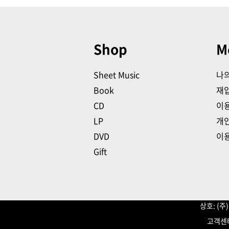
Shop
M
Sheet Music
나
Book
재
CD
이
LP
개
DVD
이
Gift
상호: (
고객센터