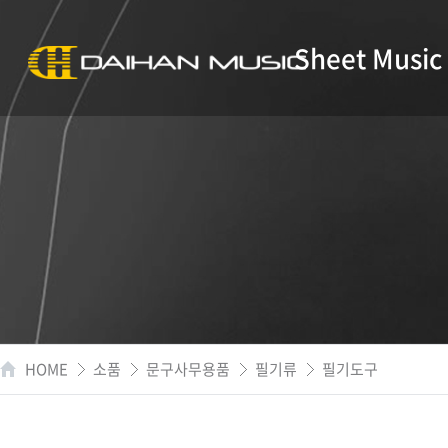
Sheet Music
HOME
소품
문구사무용품
필기류
필기도구