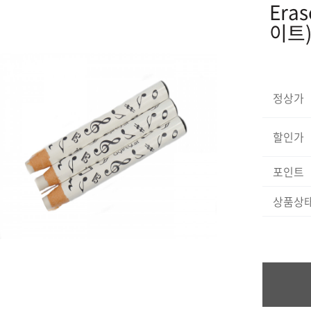
Eras
이트
정상가
할인가
포인트
상품상