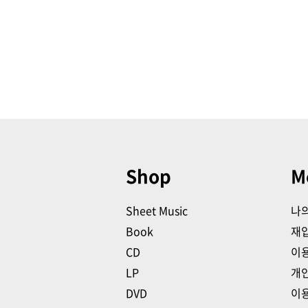
Shop
M
Sheet Music
나
Book
재
CD
이
LP
개
DVD
이