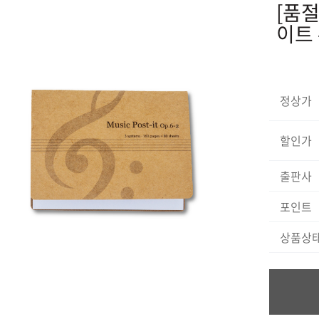
[품절
이트 
정상가
할인가
출판사
포인트
상품상